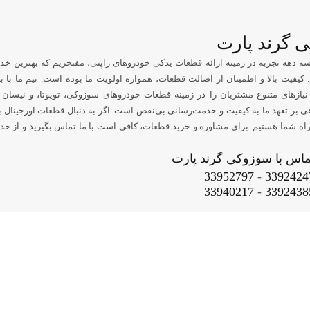
 گرند پارت
سه دهه تجربه در زمینه ارائه قطعات یدکی خودروهای ژاپنی، مفتخریم که بهترین خد
. کیفیت بالا و اطمینان از اصالت قطعات، همواره اولویت ما بوده است. تیم ما با ب
نیازهای متنوع مشتریان را در زمینه قطعات خودروهای سوزوکی، تویوتا، و نیسان 
 بر تعهد ما به کیفیت و خدمت‌رسانی بی‌نقص است. اگر به دنبال قطعات اورجینال 
اه شما هستیم. برای مشاوره و خرید قطعات، کافی است با ما تماس بگیرید و از خدما
ماس با سوزوکی گرند پارت
33952797
-
3392424
33940217
-
3392438