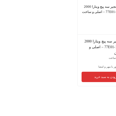
بالشک زنجیر سه پیچ ویتارا 2000
با کد 12772-77E01 – اصلی و
ر با مهر و امضا
ودن به سبد خرید