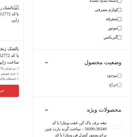
دسته-بندی-نشده
لوازم مصرفی
متفرقه
موتور
گیربکس
وضعیت محصول
ساخت ژاپن
✓
مرجوعی ۴۸ ساعت
✓
عدم تعویض
موجود
✓
استعلام فاکتو
حراج
افز
محصولات ویژه
تیغه برف پاک کن عقب ویتارا با کد
38340-58J00 – ساخت گرند پارت چین
ترانزیستور کنترل فن ویتارا با کد