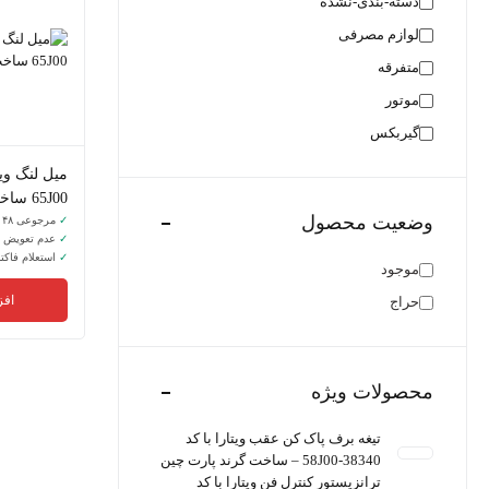
دسته-بندی-نشده
لوازم مصرفی
متفرقه
موتور
گیربکس
65J00 ساخت گرند پارت چین
وضعیت محصول
✓
مرجوعی ۴۸ ساعت
✓
عدم تعویض
✓
استعلام فاکتو
موجود
افز
حراج
محصولات ویژه
تیغه برف پاک کن عقب ویتارا با کد
38340-58J00 – ساخت گرند پارت چین
ترانزیستور کنترل فن ویتارا با کد