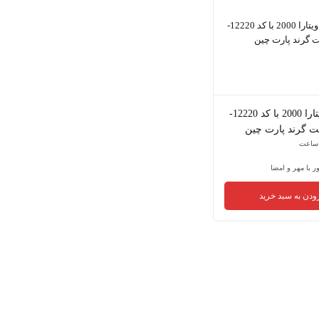
میل لنگ ویتارا 2000 با کد 12220-
ر با مهر و امضا
ودن به سبد خرید