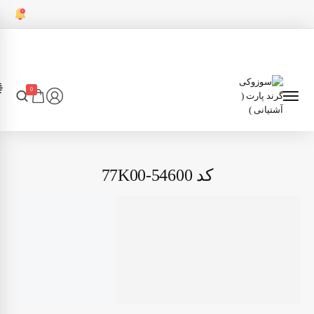
0
کد 54600-77K00
7
انتقال قدرت