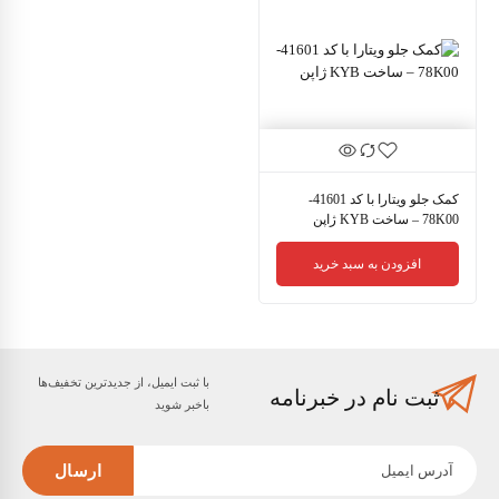
کمک جلو ویتارا با کد 41601-
78K00 – ساخت KYB ژاپن
افزودن به سبد خرید
با ثبت ایمیل، از جدید‌ترین تخفیف‌ها
ثبت نام در خبرنامه
با‌خبر شوید