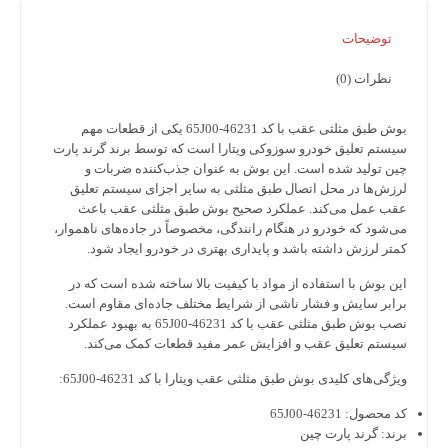
توضیحات
نظرات (0)
ش طبق مثلثی عقب با کد 46231-65J00
یکی از قطعات مهم
ستم تعلیق خودرو
سوزوکی ویتارا
است که توسط برند
گرند پارت
ین
تولید شده است. این بوش به عنوان جذب‌کننده ضربات و
زش‌ها در محل اتصال طبق مثلثی به سایر اجزای سیستم تعلیق
ب عمل می‌کند. عملکرد صحیح بوش طبق مثلثی عقب باعث
‌شود که خودرو در هنگام رانندگی، مخصوصاً در جاده‌های ناهموار،
تر لرزش داشته باشد و پایداری بهتری در خودرو ایجاد شود.
ن بوش با استفاده از مواد با کیفیت بالا ساخته شده است که در
ابر سایش و فشار ناشی از شرایط مختلف جاده‌ای مقاوم است.
نصب بوش طبق مثلثی عقب با کد 46231-65J00 به بهبود عملکرد
ستم تعلیق عقب و افزایش عمر مفید قطعات کمک می‌کند.
ژگی‌های کلیدی بوش طبق مثلثی عقب ویتارا با کد 46231-65J00:
 محصول:
46231-65J00
ند:
گرند پارت چین