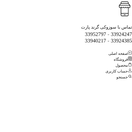
 سوزوکی گرند پارت
33952797
-
33
33940217
-
33
اصلی
اه
کاربری