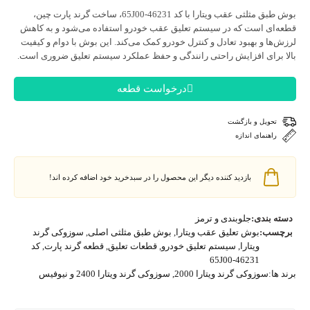
 مثلثی عقب ویتارا با کد 46231-65J00
، ساخت گرند پارت چین،
ای است که در سیستم تعلیق عقب خودرو استفاده می‌شود و به کاهش
ها و بهبود تعادل و کنترل خودرو کمک می‌کند. این بوش با دوام و کیفیت
برای افزایش راحتی رانندگی و حفظ عملکرد سیستم تعلیق ضروری است.
درخواست قطعه
تحویل و بازگشت
راهنمای اندازه
بازدید کننده دیگر این محصول را در سبدخرید خود اضافه کرده اند!
 بندی:
جلوبندی و ترمز
سب:
بوش تعلیق عقب ویتارا
,
بوش طبق مثلثی اصلی
,
سوزوکی گرند
ویتارا
,
سیستم تعلیق خودرو
,
قطعات تعلیق
,
قطعه گرند پارت
,
کد
46231-65J00
ا:
سوزوکی گرند ویتارا 2000
,
سوزوکی گرند ویتارا 2400 و نیوفیس