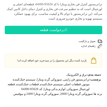
ستور کنترل فن بخاری ویتارا با کد 95626-64J00
، قطعه‌ای اصلی و
ینال است که به تنظیم سرعت فن بخاری و کنترل دمای داخل کابین کمک
د. این ترانزیستور با دوام بالا و کیفیت مناسب، برای بهبود عملکرد
م تهویه و بخاری خودرو ضروری است.
درخواست قطعه
تحویل و بازگشت
راهنمای اندازه
بازدید کننده دیگر این محصول را در سبدخرید خود اضافه کرده اند!
ه بندی:
برق و الکترونیک
سب:
ترانزیستور فن ژاپنی
,
سوزوکی گرند ویتارا
,
سیستم خنک‌کننده
موتور
,
قطعات اصلی سیستم خنک‌کننده
,
قطعات خنک‌کننده
,
قطعه
اورجینال سوزوکی
,
لوازم یدکی ویتارا
,
کد 95626-64J00
ها:
سوزوکی گرند ویتارا 2000
,
سوزوکی گرند ویتارا 2400 و نیوفیس