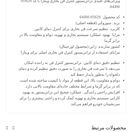
ویژگی‌های کلیدی ترانزیستور کنترل فن بخاری ویتارا با کد 95626-
64J00
د محصول:
95626-64J00
رند:
سوزوکی (قطعه اصلی)
اربرد:
تنظیم سرعت فن بخاری برای کنترل دمای کابین
زایا:
بهبود عملکرد سیستم بخاری و تهویه، دوام و مقاومت بالا در
رابر گرما
شور سازنده:
ژاپن (محصول اورجینال)
زایای استفاده از ترانزیستور کنترل فن بخاری اصلی برای ویتارا:
نظیم دقیق دمای کابین:
ترانزیستور کنترل فن به راننده امکان
ی‌دهد تا سرعت فن بخاری را به صورت دقیق تنظیم کرده و دمای
لخواه را به‌طور پایدار حفظ کند.
وام و مقاومت بالا:
این قطعه از مواد با کیفیت ساخته شده است
ه در برابر گرما و شرایط مختلف جاده‌ای مقاومت بالایی دارد.
فزایش راحتی رانندگی:
عملکرد صحیح این ترانزیستور به بهبود
ارایی سیستم بخاری و تهویه کمک کرده و راحتی بیشتری را برای
رنشینان خودرو فراهم می‌کند.
ولات مرتبط