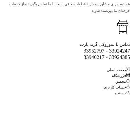
رای مشاوره و خرید قطعات، کافی است با ما تماس بگیرید و از خدمات
ما بهره‌مند شوید.
ا سوزوکی گرند پارت
33952797
-
339
33940217
-
339
 اصلی
اه
ل
کاربری
و