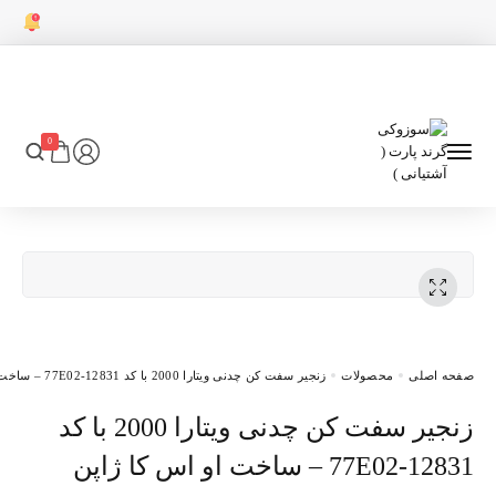
0
ی
محصولات
زنجیر سفت کن چدنی ویتارا 2000 با کد 12831-77E02 – ساخت او اس کا ژاپن
 ژاپن