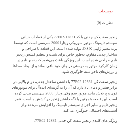
ضیحات
ات (0)
فت کن چدنی با کد 12831-77E02
یکی از قطعات حیاتی
سیستم تایمینگ موتور سوزوکی ویتارا 2000 سی‌سی است که توسط
عتبر ژاپنی
O.S.K.
تولید شده است. این قطعه با طراحی و
ر چدنی مقاوم، به‌طور خاص برای تثبیت و تنظیم کشش زنجیر
طراحی شده است. این ویژگی باعث می‌شود که زنجیر تایم در
ارکرد موتور به درستی در جای خود باقی بماند و از ایجاد صداها
ش‌های ناخواسته جلوگیری شود.
زنجیر سفت کن 12831-77E02 با داشتن ساختار چدنی، دوام بالایی در
فشار و دمای بالا دارد که آن را به گزینه‌ای ایده‌آل برای موتورهای
قوی و پرتلاش مانند موتور سوزوکی ویتارا 2000 سی‌سی تبدیل کرده
این قطعه همچنین با نگه داشتن زنجیر در کشش مناسب، عمر
تایم و سایر اجزای سیستم تایمینگ را افزایش می‌دهد و از
های احتمالی جلوگیری می‌کند.
ای کلیدی زنجیر سفت کن چدنی 12831-77E02: