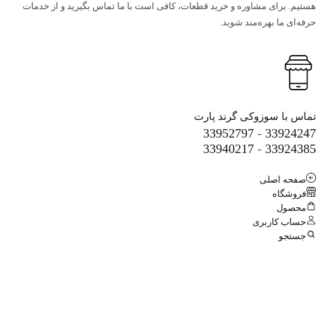
مشاوره و خرید قطعات، کافی است با ما تماس بگیرید و از خدمات
ره‌مند شوید.
زوکی گرند پارت
33952797
-
33940217
-
ی
ری